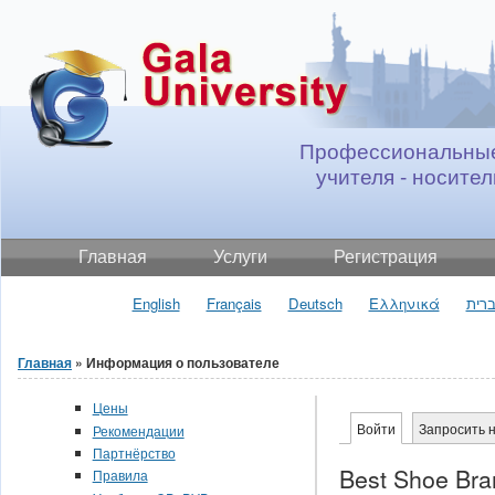
Jump to Content
Профессиональные
учителя - носител
Главная
Услуги
Регистрация
English
Français
Deutsch
Ελληνικά
רית
Главная
» Информация о пользователе
Вы здесь
Цены
Войти
(активная вклад
Запросить 
Рекомендации
Главные вкладки
Партнёрство
Best Shoe Bra
Правила