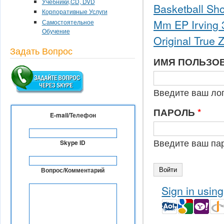
Учебники,CD, DVD
Basketball Sho
Корпоративные Услуги
Mm EP Irving 3
Самостоятельное
Обучение
Original True 
Задать Вопрос
ИМЯ ПОЛЬЗО
Введите ваш лог
ПАРОЛЬ
*
E-mail/Телефон
Введите ваш па
Skype ID
Вопрос/Комментарий
Sign in usin