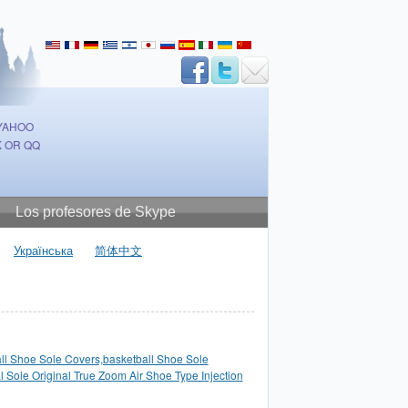
 YAHOO
 OR QQ
Los profesores de Skype
Українська
简体中文
ll Shoe Sole Covers,basketball Shoe Sole
l Sole Original True Zoom Air Shoe Type Injection