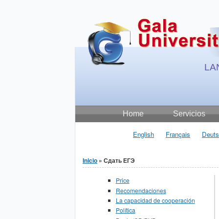
Jump to Content
LA
Home
Servicios
English
Français
Deuts
Inicio
» Сдать ЕГЭ
Se encuentra usted aquí
Price
Recomendaciones
La capacidad de cooperación
Política