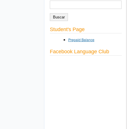
BUSCAR
Formulario de búsqueda
Student's Page
Prepaid Balance
Facebook Language Club