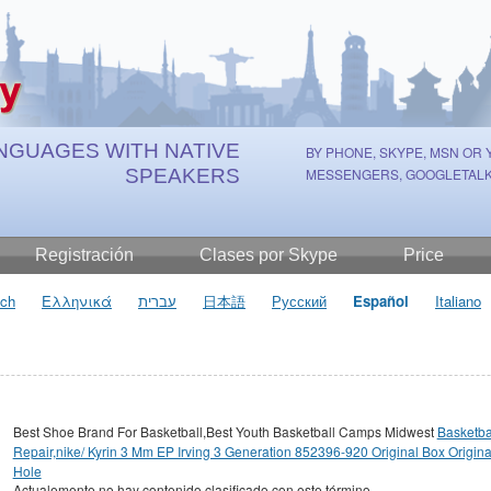
NGUAGES WITH NATIVE
BY PHONE, SKYPE, MSN OR
SPEAKERS
MESSENGERS, GOOGLETALK
Registración
Clases por Skype
Price
ch
Ελληνικά
עברית
日本語
Русский
Español
Italiano
Best Shoe Brand For Basketball,Best Youth Basketball Camps Midwest
Basketba
Repair,nike/ Kyrin 3 Mm EP Irving 3 Generation 852396-920 Original Box Origina
Hole
Actualemente no hay contenido clasificado con este término.