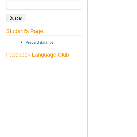
BUSCAR
Formulario de búsqueda
Student's Page
Prepaid Balance
Facebook Language Club