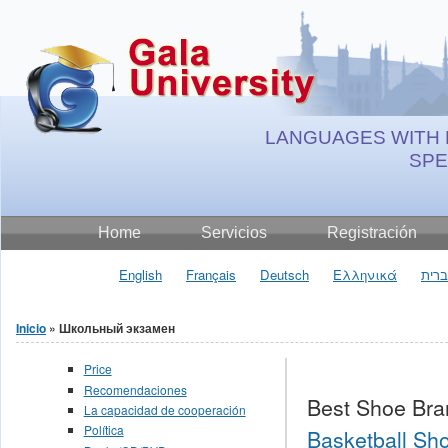
Jump to Content
LANGUAGES WITH 
SP
Home
Servicios
Registración
English
Français
Deutsch
Ελληνικά
רית
Inicio
» Школьный экзамен
Se encuentra usted aquí
Price
Recomendaciones
Best Shoe Bra
La capacidad de cooperación
Política
Basketball Sho