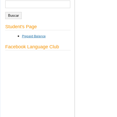
BUSCAR
Formulario de búsqueda
Student's Page
Prepaid Balance
Facebook Language Club