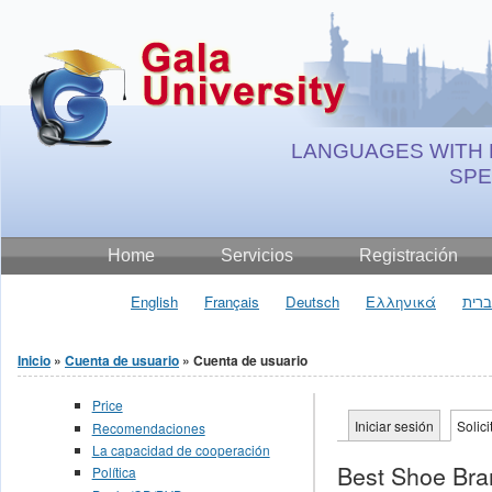
Jump to Content
LANGUAGES WITH 
SP
Home
Servicios
Registración
English
Français
Deutsch
Ελληνικά
רית
Inicio
»
Cuenta de usuario
» Cuenta de usuario
Se encuentra usted aquí
Price
Iniciar sesión
Solic
Recomendaciones
Solapas principales
La capacidad de cooperación
Best Shoe Bra
Política