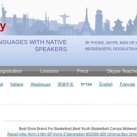
к
κ
и
i
o
c
n
s
ב
体中
本
NGUAGES WITH NATIVE
BY PHONE, SKYPE, MSN OR
SPEAKERS
MESSENGERS, GOOGLETALK
gistration
Lessons
Price
Skype Teache
ol
Italiano
Українська
简体中文
עברית
English
Français
Best Shoe Brand For Basketball,Best Youth Basketball Camps Midwes
Repair,nike/ Kyrin 3 Mm EP Irving 3 Generation 852396-920 Original Box Origi