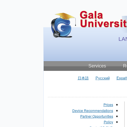
a
s
a
i
ר
简
日
LA
Services
Re
日本語
Русский
Españ
Prices
Device Recommendations
Partner Opportunities
Policy