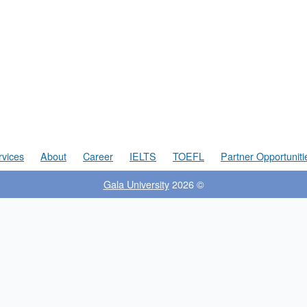
rvices
About
Career
IELTS
TOEFL
Partner Opportuniti
Gala University
© 2026