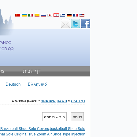
а
ά
й
s
l
h
o
h
ע
文
語
Jump to Content
 YAHOO
 OR QQ
rs
דף הבית
Deutsch
Ελληνικά
» חשבון משתמש
חשבון משתמש
»
דף הבית
הינך נמצא כאן
כניסה
חידוש סיסמה
(לשונית פעילה)
לשוניות ראשיות
t
Basketball Shoe Sole Covers,basketball Shoe Sole
nal Sole Original True Zoom Air Shoe Type Injection