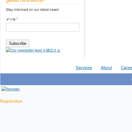
galau newsletter
Stay informed on our latest news!
メール
*
Services
About
Caree
Registration