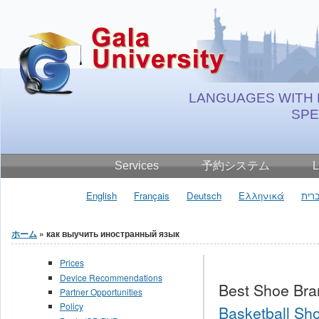
Jump to Content
LANGUAGES WITH 
SP
Services
予約システム
L
English
Français
Deutsch
Ελληνικά
רית
ホーム
» как выучить иностранный язык
現在地
Prices
Device Recommendations
Best Shoe Bra
Partner Opportunities
Policy
Basketball Sho