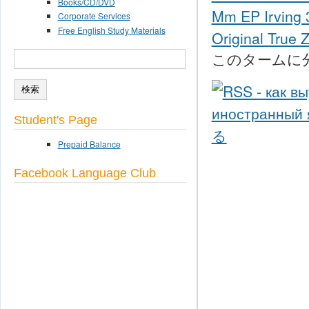
Books/CD/DVD
Mm EP Irving 3
Corporate Services
Free English Study Materials
Original True 
このタームに
検索
検索フォーム
Student's Page
Prepaid Balance
Facebook Language Club