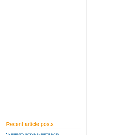
Recent article posts
Як швидко можна вивчити мову