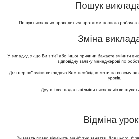
Пошук виклад
Пошук викладача проводиться протягом повного робочого т
Зміна виклад
У випадку, якщо Ви з тієї або іншої причини бажаєте змінити в
відповідну заявку менеджерові по робот
Для першої зміни викладача Вам необхідно мати на своєму р
уроків.
Друга і все подальші зміни викладачів коштува
Відміна уро
Ви маєте право відмінити майбутнє заняття. Для цього, буд