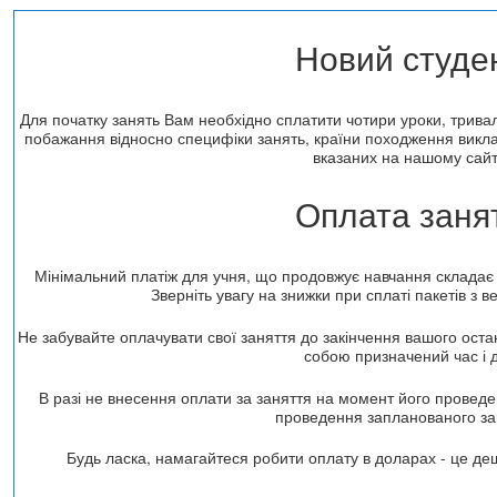
Новий студе
Для початку занять Вам необхідно сплатити чотири уроки, тривалі
побажання відносно специфіки занять, країни походження виклад
вказаних на нашому сайт
Оплата заня
Мінімальний платіж для учня, що продовжує навчання складає
Зверніть увагу на знижки при сплаті пакетів з в
Не забувайте оплачувати свої заняття до закінчення вашого оста
собою призначений час і д
В разі не внесення оплати за заняття на момент його проведе
проведення запланованого за
Будь ласка, намагайтеся робити оплату в доларах - це де