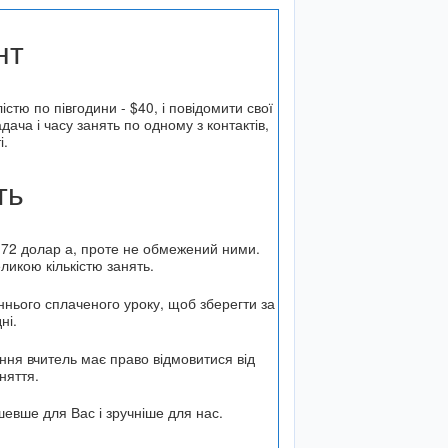
нт
стю по півгодини - $40, і повідомити свої
ача і часу занять по одному з контактів,
і.
ть
 72 долар а, проте не обмежений ними.
еликою кількістю занять.
ннього сплаченого уроку, щоб зберегти за
ні.
ння вчитель має право відмовитися від
няття.
шевше для Вас і зручніше для нас.