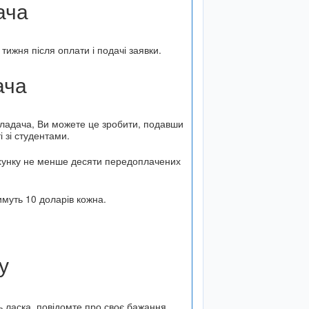
ача
ижня після оплати і подачі заявки.
ача
икладача, Ви можете це зробити, подавши
і зі студентами.
ахунку не менше десяти передоплачених
тимуть 10 доларів кожна.
ку
ь ласка, повідомте про своє бажання