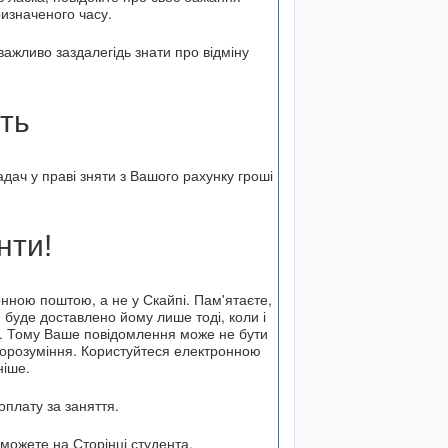
ризначеного часу.
важливо заздалегідь знати про відміну
ть
дач у праві зняти з Вашого рахунку гроші
нти!
онною поштою, а не у Скайпі. Пам'ятаєте,
 буде доставлено йому лише тоді, коли і
о. Тому Ваше повідомлення може не бути
порозуміння. Користуйтеся електронною
ніше.
оплату за заняття.
 можете на Сторінці студента.