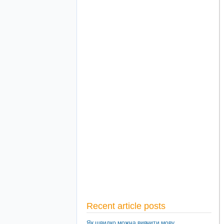
Recent article posts
Як швидко можна вивчити мову