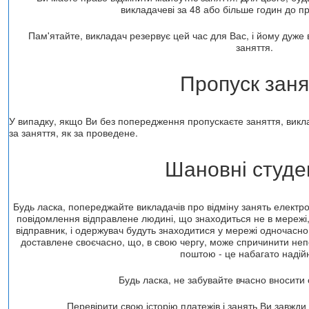
викладачеві за 48 або більше годин до п
Пам'ятайте, викладач резервує цей час для Вас, і йому дуже 
заняття.
Пропуск заня
У випадку, якщо Ви без попередження пропускаєте заняття, викла
за заняття, як за проведене.
Шановні студе
Будь ласка, попереджайте викладачів про відміну занять електр
повідомлення відправлене людині, що знаходиться не в мережі,
відправник, і одержувач будуть знаходитися у мережі одночасн
доставлене своєчасно, що, в свою чергу, може спричинити не
поштою - це набагато надій
Будь ласка, не забувайте вчасно вносити 
Перевірити свою історію платежів і занять Ви завжди