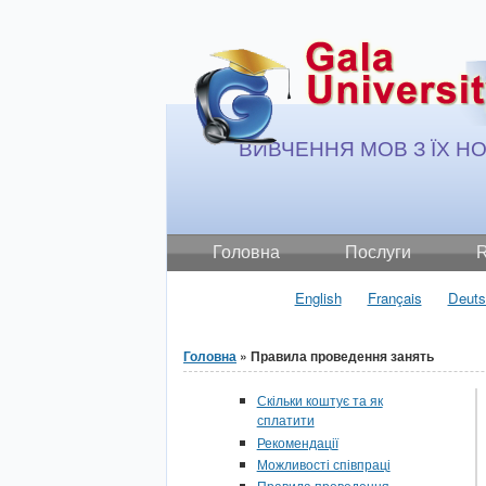
Jump to Content
ВИВЧЕННЯ МОВ З ЇХ Н
Головна
Послуги
R
English
Français
Deuts
Головна
» Правила проведення занять
Ви є тут
Скільки коштує та як
сплатити
Рекомендації
Можливості співпраці
Правила проведення