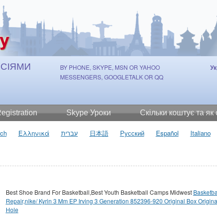
ОСІЯМИ
BY PHONE, SKYPE, MSN OR YAHOO
Ук
MESSENGERS, GOOGLETALK OR QQ
egistration
Skype Уроки
Скільки коштує та як
ch
Ελληνικά
עברית
日本語
Русский
Español
Italiano
Best Shoe Brand For Basketball,Best Youth Basketball Camps Midwest
Basketba
Repair,nike/ Kyrin 3 Mm EP Irving 3 Generation 852396-920 Original Box Origina
Hole