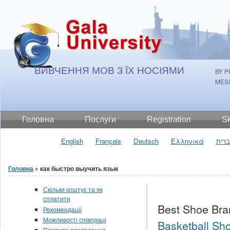
Jump to Content
ВИВЧЕННЯ МОВ З ЇХ НОСІЯМИ
BY P
MES
Головна
Послуги
Registration
S
English
Français
Deutsch
Ελληνικά
רית
Головна
» как быстро выучить язык
Ви є тут
Скільки коштує та як
сплатити
Best Shoe Bra
Рекомендації
Можливості співпраці
Basketball Sho
Правила проведення