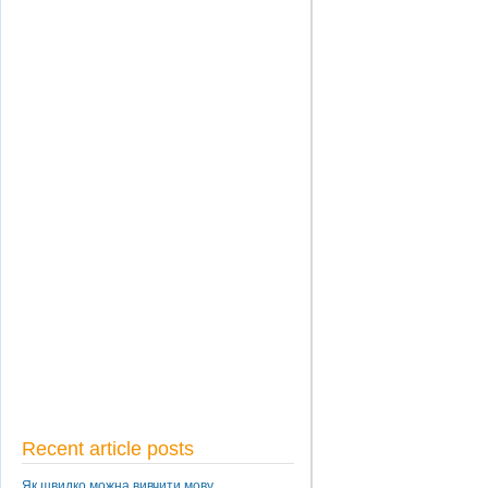
Recent article posts
Як швидко можна вивчити мову