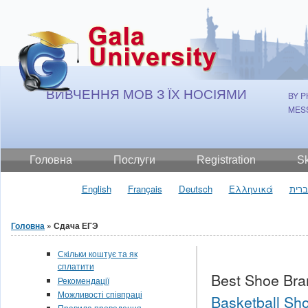
Jump to Content
ВИВЧЕННЯ МОВ З ЇХ НОСІЯМИ
BY P
MES
Головна
Послуги
Registration
S
English
Français
Deutsch
Ελληνικά
רית
Головна
» Сдача ЕГЭ
Ви є тут
Скільки коштує та як
сплатити
Best Shoe Bra
Рекомендації
Можливості співпраці
Basketball Sho
Правила проведення