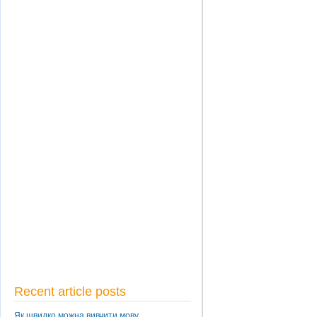
Recent article posts
Як швидко можна вивчити мову