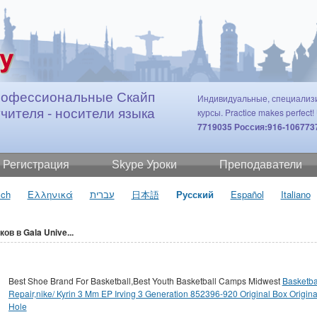
офессиональные Скайп
Индивидуальные, специали
учителя - носители языка
курсы. Practice makes perfect!
7719035 Россия:916-106773
Регистрация
Skype Уроки
Преподаватели
sch
Ελληνικά
עברית
日本語
Русский
Español
Italiano
в в Gala Unive...
Best Shoe Brand For Basketball,Best Youth Basketball Camps Midwest
Basketba
Repair,nike/ Kyrin 3 Mm EP Irving 3 Generation 852396-920 Original Box Origina
Hole