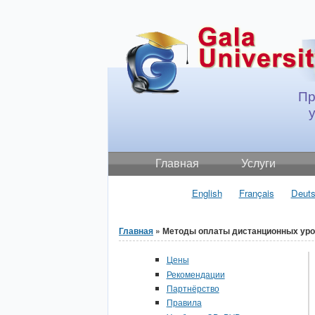
Jump to Content
Пр
Главная
Услуги
English
Français
Deut
Главная
» Методы оплаты дистанционных уроко
Вы здесь
Цены
Рекомендации
Партнёрство
Правила