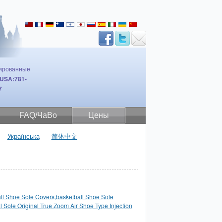
зированные
USA:781-
7
FAQ/ЧаВо
Цены
Українська
简体中文
ll Shoe Sole Covers,basketball Shoe Sole
l Sole Original True Zoom Air Shoe Type Injection