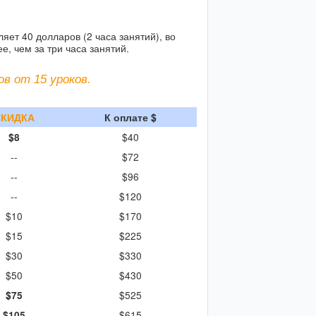
ет 40 долларов (2 часа занятий), во
, чем за три часа занятий.
в от 15 уроков.
СКИДКА
К оплате $
$8
$40
--
$72
--
$96
--
$120
$10
$170
$15
$225
$30
$330
$50
$430
$75
$525
$105
$615